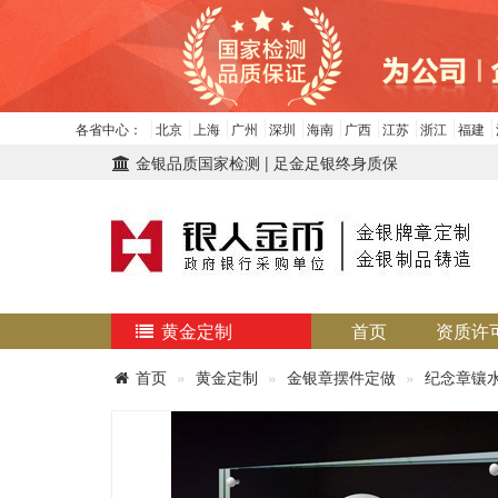
各省中心：
北京
上海
广州
深圳
海南
广西
江苏
浙江
福建
金银品质国家检测 | 足金足银终身质保
黄金定制
首页
资质许
首页
黄金定制
金银章摆件定做
纪念章镶