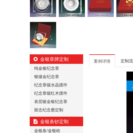
金银章牌定制
定制流
案例详情
纯金银纪念章
银镶金纪念章
纪念章镶水晶摆件
纪念章镶红木摆件
表层镀金银纪念章
留念纪念册定制
金银条钞定制
金银条/金银砖