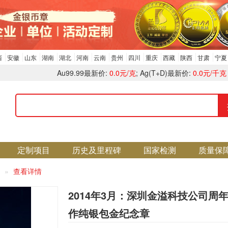
西
安徽
山东
湖南
湖北
河南
云南
贵州
四川
重庆
西藏
陕西
甘肃
宁夏
Au99.99最新价:
0.0元/克
; Ag(T+D)最新价:
0.0元/千克
定制项目
历史及里程碑
国家检测
质量保
查看详情
2014年3月：深圳金溢科技公司周
作纯银包金纪念章