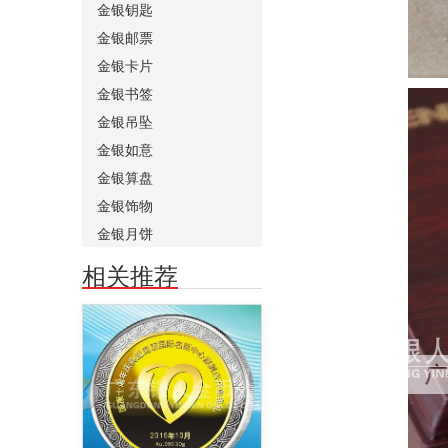
金银钥匙
金银邮票
金银卡片
金银书签
金银吊坠
金银如意
金银算盘
金银饰物
金银月饼
相关推荐