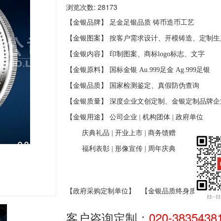
浏览次数: 28173
【金银品牌】 足金足银品质
铸币造币工艺
【金银图案】 按客户需求设计、开模铸造、定制生
【金银内容】 印制图案、商标
logo
标志、文字
【金银原料】 国标金银
Au.999
足金
Ag.999
足银
【金银品质】 国家检测鉴定、真假防伪查询
【金银质量】 深度企业文创定制、金银定制品牌企
【金银用途】 公司企业
|
机构团体
|
政府单位
庆典礼品
|
开业上市
|
商务馈赠
福利表彰
|
形像宣传
|
周年庆典
【政府采购定制单位】
【金银品质终身质保】
客户咨询定制：
020-3835438