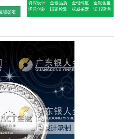
资深设计
金银品质
金银纯度
金银含量
满意付款
国家检测
权威鉴定
证书查询
检测鉴定