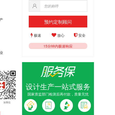
产
预约定制顾问
极速
放心
安全
15分钟内极速响应
业
设计生产一站式服务
国家质监部门检测后再付款，质量无忧
1