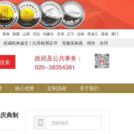
青海
新疆
山西
河北
内蒙古
天津
辽宁
吉林
黑龙江
香港
澳门
权威机构鉴定 | 出具检测证书
党徽采购函
报价
合同
政府及公共事务：
搜索
020--38354381
障
核心优势
定制流程
关于我们
年庆典制