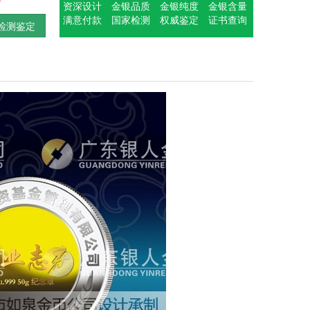
资深设计
金银品质
金银纯度
金银含量
满意付款
国家检测
权威鉴定
证书查询
检测鉴定