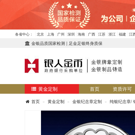
各省中心：
北京
上海
广州
深圳
海南
广西
江苏
浙江
福建
江
金银品质国家检测 | 足金足银终身质保
黄金定制
首页
资质许可
首页
黄金定制
金银纪念章定制
纯银纪念章/ 