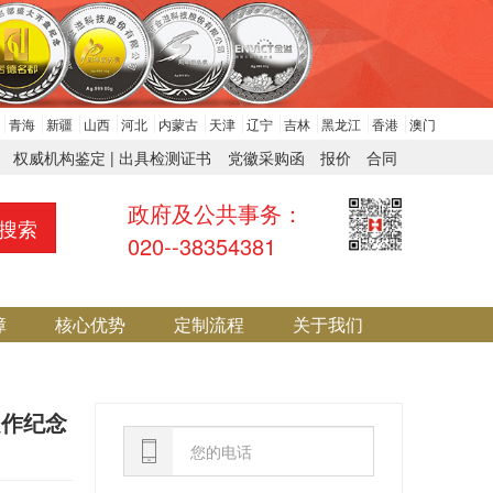
青海
新疆
山西
河北
内蒙古
天津
辽宁
吉林
黑龙江
香港
澳门
权威机构鉴定 | 出具检测证书
党徽采购函
报价
合同
政府及公共事务：
搜索
020--38354381
障
核心优势
定制流程
关于我们
定作纪念