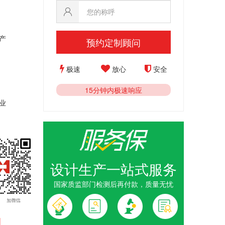
产
预约定制顾问
极速
放心
安全
15分钟内极速响应
业
设计生产一站式服务
国家质监部门检测后再付款，质量无忧
1