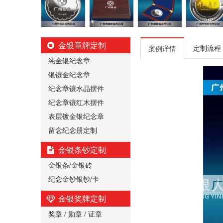
金银章牌定制
定制流程
案例详情
纯金银纪念章
银镶金纪念章
纪念章镶水晶摆件
纪念章镶红木摆件
表层镀金银纪念章
留念纪念册定制
金银条钞定制
金银条/金银砖
纪念金钞银钞/卡
金银奖牌定制
奖章 / 勋章 / 证章