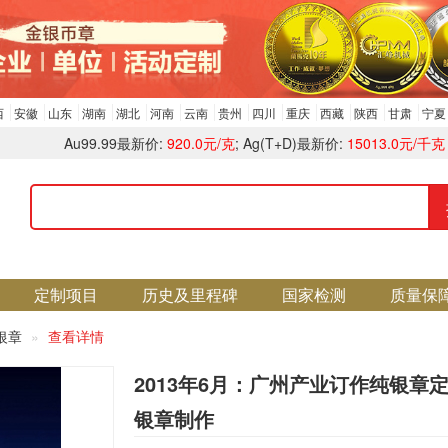
西
安徽
山东
湖南
湖北
河南
云南
贵州
四川
重庆
西藏
陕西
甘肃
宁夏
Au99.99最新价:
920.0元/克
; Ag(T+D)最新价:
15013.0元/千克
定制项目
历史及里程碑
国家检测
质量保
银章
查看详情
2013年6月：广州产业订作纯银章
银章制作