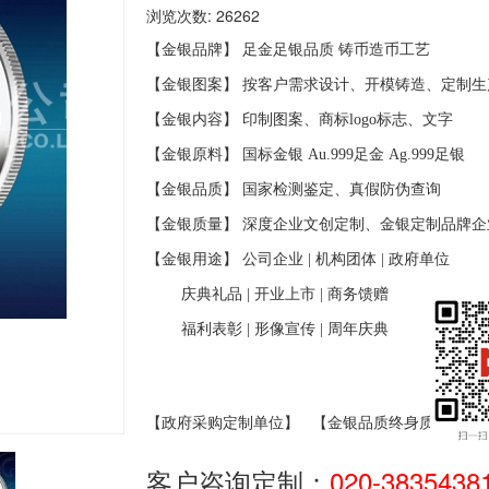
浏览次数: 26262
【金银品牌】 足金足银品质
铸币造币工艺
【金银图案】 按客户需求设计、开模铸造、定制生
【金银内容】 印制图案、商标
logo
标志、文字
【金银原料】 国标金银
Au.999
足金
Ag.999
足银
【金银品质】 国家检测鉴定、真假防伪查询
【金银质量】 深度企业文创定制、金银定制品牌企
【金银用途】 公司企业
|
机构团体
|
政府单位
庆典礼品
|
开业上市
|
商务馈赠
福利表彰
|
形像宣传
|
周年庆典
【政府采购定制单位】
【金银品质终身质保】
客户咨询定制：
020-3835438