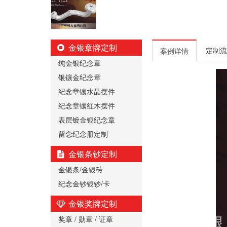
金银章牌定制
定制流
案例详情
纯金银纪念章
银镶金纪念章
纪念章镶水晶摆件
纪念章镶红木摆件
表层镀金银纪念章
留念纪念册定制
金银条钞定制
金银条/金银砖
纪念金钞银钞/卡
金银奖牌定制
奖章 / 勋章 / 证章