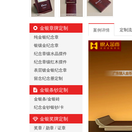
金银章牌定制
定制流
案例详情
纯金银纪念章
银镶金纪念章
纪念章镶水晶摆件
纪念章镶红木摆件
表层镀金银纪念章
留念纪念册定制
金银条钞定制
金银条/金银砖
纪念金钞银钞/卡
金银奖牌定制
奖章 / 勋章 / 证章