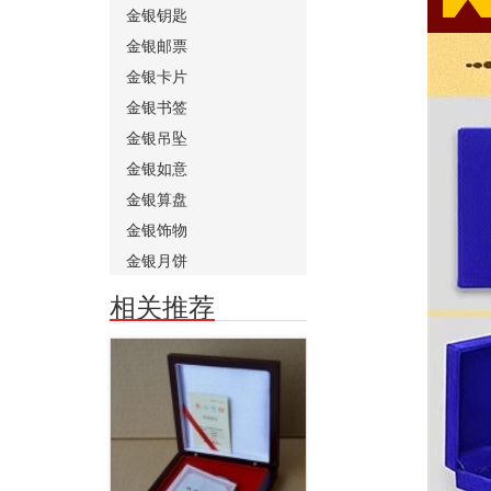
金银钥匙
金银邮票
金银卡片
金银书签
金银吊坠
金银如意
金银算盘
金银饰物
金银月饼
相关推荐