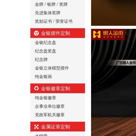
金牌 / 银牌 / 奖牌
先进集体奖牌
奖励证书 / 荣誉证书
金银摆件定制
金银纪念盘
纪念盘奖盘
纪念牌
金银立体模型摆件
纯金银画
金银徽章定制
纯金银徽章
企事业单位徽章
党政军机关徽章
金属证章定制
大铜章