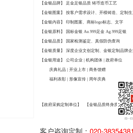
【金银品牌】 足金足银品质
铸币造币工艺
【金银图案】 按客户需求设计、开模铸造、定制生
【金银内容】 印制图案、商标
logo
标志、文字
【金银原料】 国标金银
Au.999
足金
Ag.999
足银
【金银品质】 国家检测鉴定、真假防伪查询
【金银质量】 深度企业文创定制、金银定制品牌企
【金银用途】 公司企业
|
机构团体
|
政府单位
庆典礼品
|
开业上市
|
商务馈赠
福利表彰
|
形像宣传
|
周年庆典
【政府采购定制单位】
【金银品质终身质保】
客户咨询定制：
020-3835438