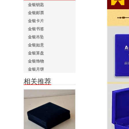
金银钥匙
金银邮票
金银卡片
金银书签
金银吊坠
金银如意
金银算盘
金银饰物
金银月饼
相关推荐