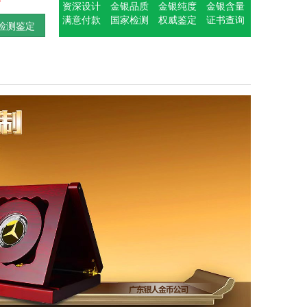
资深设计
金银品质
金银纯度
金银含量
满意付款
国家检测
权威鉴定
证书查询
检测鉴定