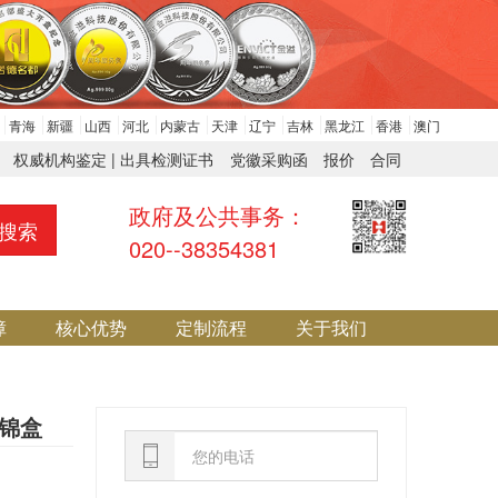
青海
新疆
山西
河北
内蒙古
天津
辽宁
吉林
黑龙江
香港
澳门
权威机构鉴定 | 出具检测证书
党徽采购函
报价
合同
政府及公共事务：
搜索
020--38354381
障
核心优势
定制流程
关于我们
章锦盒