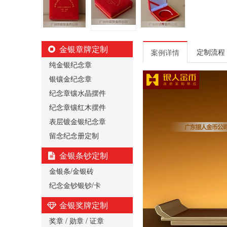
金银章牌定制
定制流程
案例详情
纯金银纪念章
银镶金纪念章
纪念章镶水晶摆件
纪念章镶红木摆件
表层镀金银纪念章
留念纪念册定制
金银条钞定制
金银条/金银砖
纪念金钞银钞/卡
金银奖牌定制
奖章 / 勋章 / 证章