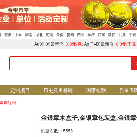
西
安徽
山东
湖南
湖北
河南
云南
贵州
四川
重庆
西藏
陕西
甘肃
宁夏
Au99.99最新价:
0.0元/克
; Ag(T+D)最新价:
0.0元/千克
定制项目
历史及里程碑
国家检测
质量保
查看详情
金银章木盒子,金银章包装盒,金银
浏览次数: 15553