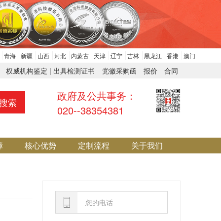
青海
新疆
山西
河北
内蒙古
天津
辽宁
吉林
黑龙江
香港
澳门
权威机构鉴定 | 出具检测证书
党徽采购函
报价
合同
政府及公共事务：
搜索
020--38354381
障
核心优势
定制流程
关于我们