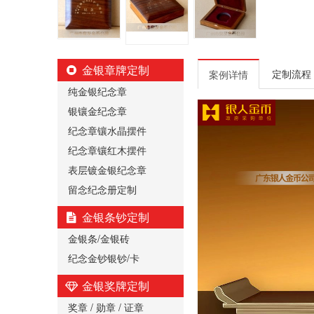
金银章牌定制
定制流程
案例详情
纯金银纪念章
银镶金纪念章
纪念章镶水晶摆件
纪念章镶红木摆件
表层镀金银纪念章
留念纪念册定制
金银条钞定制
金银条/金银砖
纪念金钞银钞/卡
金银奖牌定制
奖章 / 勋章 / 证章