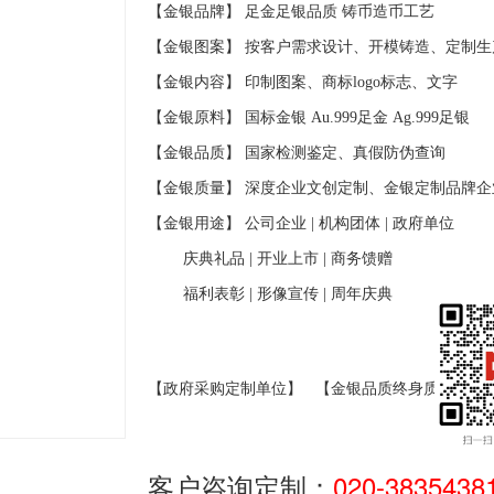
【金银品牌】 足金足银品质
铸币造币工艺
【金银图案】 按客户需求设计、开模铸造、定制生
【金银内容】 印制图案、商标
logo
标志、文字
【金银原料】 国标金银
Au.999
足金
Ag.999
足银
【金银品质】 国家检测鉴定、真假防伪查询
【金银质量】 深度企业文创定制、金银定制品牌企
【金银用途】 公司企业
|
机构团体
|
政府单位
庆典礼品
|
开业上市
|
商务馈赠
福利表彰
|
形像宣传
|
周年庆典
【政府采购定制单位】
【金银品质终身质保】
客户咨询定制：
020-3835438