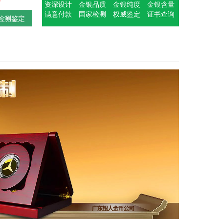
资深设计
金银品质
金银纯度
金银含量
满意付款
国家检测
权威鉴定
证书查询
检测鉴定