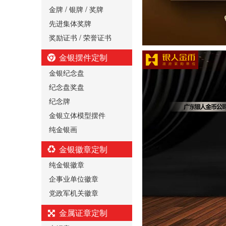
金牌 / 银牌 / 奖牌
先进集体奖牌
奖励证书 / 荣誉证书
金银摆件定制
金银纪念盘
纪念盘奖盘
纪念牌
金银立体模型摆件
纯金银画
金银徽章定制
纯金银徽章
企事业单位徽章
党政军机关徽章
金属证章定制