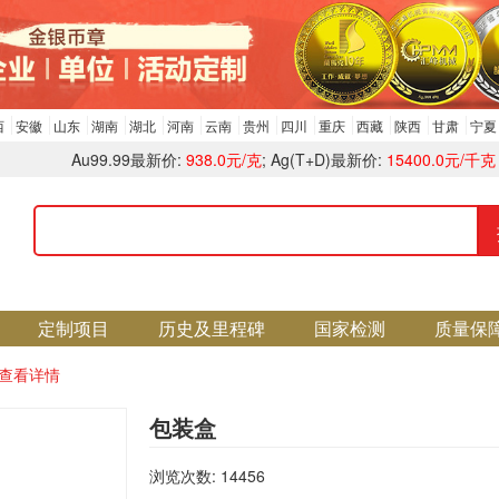
西
安徽
山东
湖南
湖北
河南
云南
贵州
四川
重庆
西藏
陕西
甘肃
宁夏
Au99.99最新价:
938.0元/克
; Ag(T+D)最新价:
15400.0元/千克
定制项目
历史及里程碑
国家检测
质量保
查看详情
包装盒
浏览次数: 14456