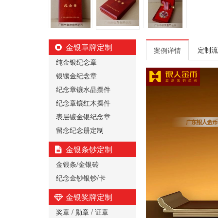
金银章牌定制
定制流
案例详情
纯金银纪念章
银镶金纪念章
纪念章镶水晶摆件
纪念章镶红木摆件
表层镀金银纪念章
留念纪念册定制
金银条钞定制
金银条/金银砖
纪念金钞银钞/卡
金银奖牌定制
奖章 / 勋章 / 证章