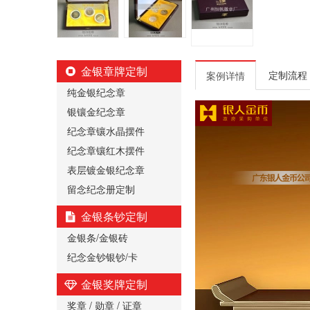
金银章牌定制
定制流程
案例详情
纯金银纪念章
银镶金纪念章
纪念章镶水晶摆件
纪念章镶红木摆件
表层镀金银纪念章
留念纪念册定制
金银条钞定制
金银条/金银砖
纪念金钞银钞/卡
金银奖牌定制
奖章 / 勋章 / 证章