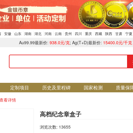
西
安徽
山东
湖南
湖北
河南
云南
贵州
四川
重庆
西藏
陕西
甘肃
宁夏
Au99.99最新价:
938.0元/克
; Ag(T+D)最新价:
15400.0元/千克
定制项目
历史及里程碑
国家检测
质量保
查看详情
高档纪念章盒子
浏览次数: 13655