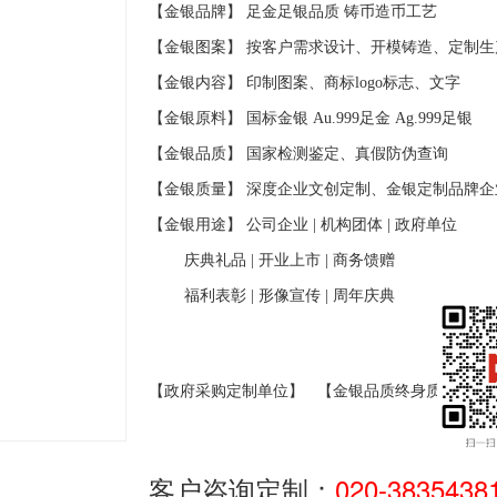
【金银品牌】 足金足银品质
铸币造币工艺
【金银图案】 按客户需求设计、开模铸造、定制生
【金银内容】 印制图案、商标
logo
标志、文字
【金银原料】 国标金银
Au.999
足金
Ag.999
足银
【金银品质】 国家检测鉴定、真假防伪查询
【金银质量】 深度企业文创定制、金银定制品牌企
【金银用途】 公司企业
|
机构团体
|
政府单位
庆典礼品
|
开业上市
|
商务馈赠
福利表彰
|
形像宣传
|
周年庆典
【政府采购定制单位】
【金银品质终身质保】
客户咨询定制：
020-3835438