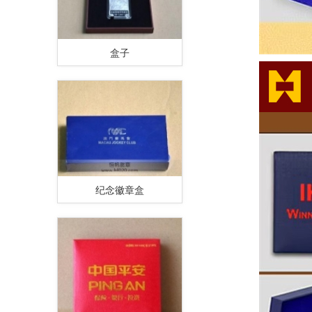
盒子
纪念徽章盒