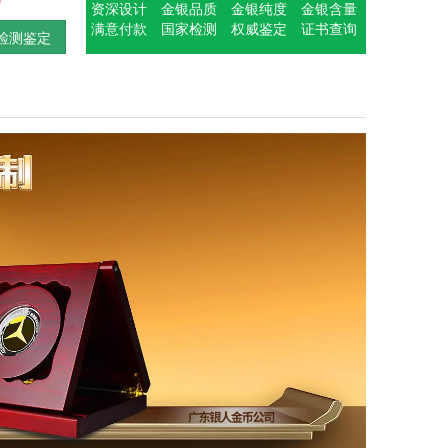
资深设计
金银品质
金银纯度
金银含量
满意付款
国家检测
权威鉴定
证书查询
检测鉴定