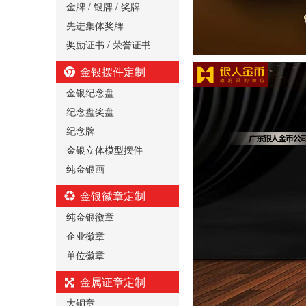
金牌 / 银牌 / 奖牌
先进集体奖牌
奖励证书 / 荣誉证书
金银摆件定制
金银纪念盘
纪念盘奖盘
纪念牌
金银立体模型摆件
纯金银画
金银徽章定制
纯金银徽章
企业徽章
单位徽章
金属证章定制
大铜章