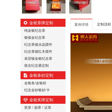
金银章牌定制
定制流程
案例详情
纯金银纪念章
银镶金纪念章
纪念章镶水晶摆件
纪念章镶红木摆件
表层镀金银纪念章
留念纪念册定制
金银条钞定制
金银条/金银砖
纪念金钞银钞/卡
金银奖牌定制
奖章 / 勋章 / 证章