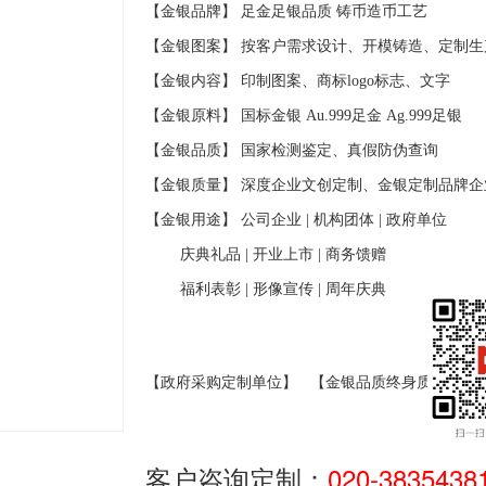
【金银品牌】 足金足银品质
铸币造币工艺
【金银图案】 按客户需求设计、开模铸造、定制生
【金银内容】 印制图案、商标
logo
标志、文字
【金银原料】 国标金银
Au.999
足金
Ag.999
足银
【金银品质】 国家检测鉴定、真假防伪查询
【金银质量】 深度企业文创定制、金银定制品牌企
【金银用途】 公司企业
|
机构团体
|
政府单位
庆典礼品
|
开业上市
|
商务馈赠
福利表彰
|
形像宣传
|
周年庆典
【政府采购定制单位】
【金银品质终身质保】
客户咨询定制：
020-3835438