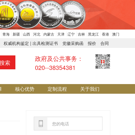
青海
新疆
山西
河北
内蒙古
天津
辽宁
吉林
黑龙江
香港
澳门
权威机构鉴定 | 出具检测证书
党徽采购函
报价
合同
政府及公共事务：
搜索
020--38354381
障
核心优势
定制流程
关于我们