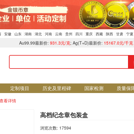
西
安徽
山东
湖南
湖北
河南
云南
贵州
四川
重庆
西藏
陕西
甘肃
宁夏
Au99.99最新价:
931.3元/克
; Ag(T+D)最新价:
15167.0元/千克
定制项目
历史及里程碑
国家检测
质量保
查看详情
高档纪念章包装盒
浏览次数: 17594