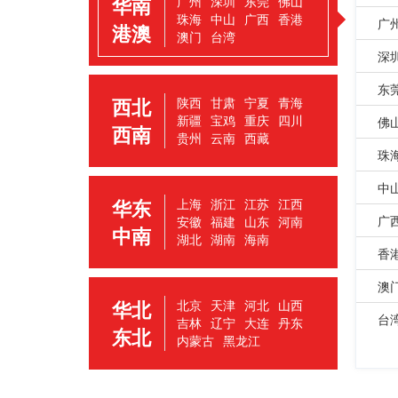
华南
广州
深圳
东莞
佛山
珠海
中山
广西
香港
广
港澳
澳门
台湾
深
东
西北
陕西
甘肃
宁夏
青海
新疆
宝鸡
重庆
四川
佛
西南
贵州
云南
西藏
珠
中
华东
上海
浙江
江苏
江西
广
安徽
福建
山东
河南
中南
湖北
湖南
海南
香
澳
华北
北京
天津
河北
山西
台
吉林
辽宁
大连
丹东
东北
内蒙古
黑龙江