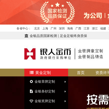
各省中心：
北京
上海
广州
深圳
海南
广西
江苏
浙江
福建
金银品质国家检测 | 足金足银终身质保
黄金定制
首页
资质许
金银章牌定制
金银条钞定制
金银奖牌定制