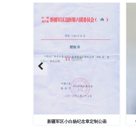
新疆军区小白杨纪念章定制公函
中共安康市委优秀共产党