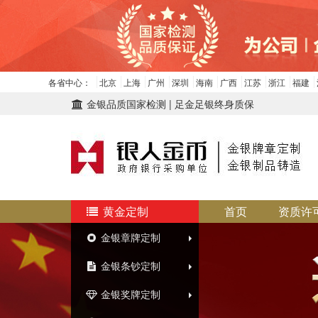
各省中心：
北京
上海
广州
深圳
海南
广西
江苏
浙江
福建
金银品质国家检测 | 足金足银终身质保
黄金定制
首页
资质许
金银章牌定制
金银条钞定制
金银奖牌定制