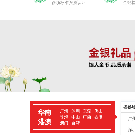
多项标准资质认证
金银
省份
华南
广州
深圳
东莞
佛山
珠海
中山
广西
香港
广
港澳
澳门
台湾
深