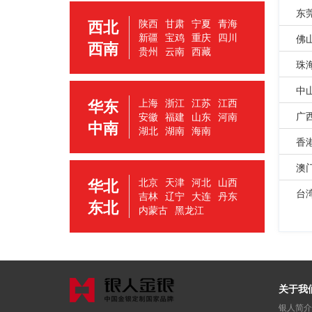
东
西北
陕西
甘肃
宁夏
青海
新疆
宝鸡
重庆
四川
佛
西南
贵州
云南
西藏
珠
中
华东
上海
浙江
江苏
江西
广
安徽
福建
山东
河南
中南
湖北
湖南
海南
香
澳
华北
北京
天津
河北
山西
台
吉林
辽宁
大连
丹东
东北
内蒙古
黑龙江
关于我
银人简介