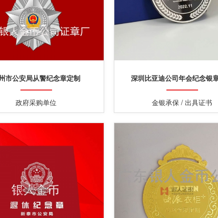
州市公安局从警纪念章定制
深圳比亚迪公司年会纪念银
政府采购单位
金银承保 / 出具证书