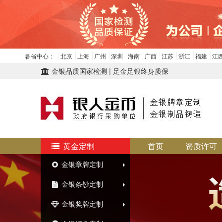
各省中心：
北京
上海
广州
深圳
海南
广西
江苏
浙江
福建
江
金银品质国家检测 | 足金足银终身质保
黄金定制
首页
资质许可
金银章牌定制
金银条钞定制
金银奖牌定制