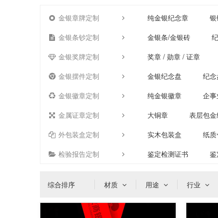
金银章牌定制
纯金银纪念章
银
金银条钞定制
金银条/金银砖
纪
金银奖牌定制
奖章 / 勋章 / 证章
金银摆件定制
金银纪念盘
纪念
金银徽章定制
纯金银徽章
企事
金属证章定制
大铜章
表层包金
外包装盒定制
实木包装盒
纸质
检验报告定制
鉴定检测证书
鉴
综合排序
材质
用途
行业