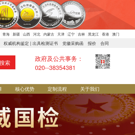
青海
新疆
山西
河北
内蒙古
天津
辽宁
吉林
黑龙江
香港
澳门
权威机构鉴定 | 出具检测证书
党徽采购函
报价
合同
政府及公共事务：
搜索
020--38354381
障
核心优势
定制流程
关于我们