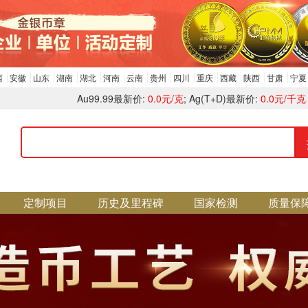
西
安徽
山东
湖南
湖北
河南
云南
贵州
四川
重庆
西藏
陕西
甘肃
宁夏
Au99.99最新价:
0.0元/克
; Ag(T+D)最新价:
0.0元/千克
定制项目
历史及里程碑
国家检测
质量保