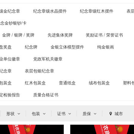
镶金纪念章
纪念章镶水晶摆件
纪念章镶红木摆件
表
念金钞银钞/卡
金牌 / 银牌 / 奖牌
先进集体奖牌
奖励证书 / 荣誉证书
盘奖盘
纪念牌
金银立体模型摆件
纯金银画
业单位徽章
党政军机关徽章
纪念章
表层包银纪念章
包装盒
红木包装盒
普通纸盒
绒布包装盒
塑料
定检验报告
质量合格证书
形状
包装
证书
质保
城市