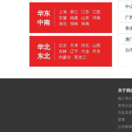
中
华东
上海
浙江
江苏
江西
广
安徽
福建
山东
河南
中南
湖北
湖南
海南
香
澳
华北
北京
天津
河北
山西
台
吉林
辽宁
大连
丹东
东北
内蒙古
黑龙江
关于我
银人简介
资质认定
历史及里
荣膺
公司新闻