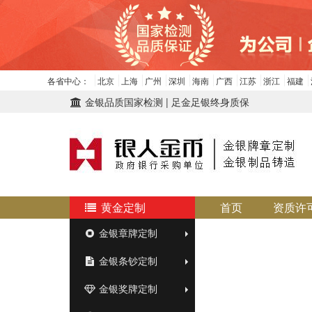
各省中心：
北京
上海
广州
深圳
海南
广西
江苏
浙江
福建
金银品质国家检测 | 足金足银终身质保
黄金定制
首页
资质许
金银章牌定制
金银条钞定制
金银奖牌定制