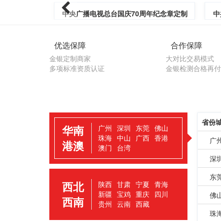
中央广播电视总台国庆70周年纪念章定制
中
优选保障
合作保障
金银定制商家
大对比交易模式
多项标准资质认证
金银检测合格再付
省份
华南
广州
深圳
东莞
佛山
珠海
中山
广西
香港
广
港澳
澳门
台湾
深
东
西北
陕西
甘肃
宁夏
青海
新疆
宝鸡
重庆
四川
佛
西南
贵州
云南
西藏
珠