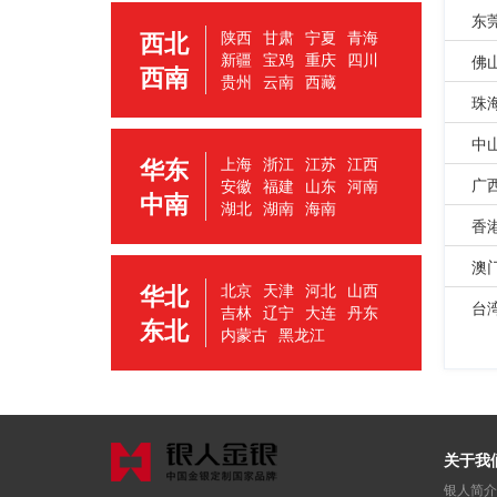
东
西北
陕西
甘肃
宁夏
青海
新疆
宝鸡
重庆
四川
佛
西南
贵州
云南
西藏
珠
中
华东
上海
浙江
江苏
江西
广
安徽
福建
山东
河南
中南
湖北
湖南
海南
香
澳
华北
北京
天津
河北
山西
台
吉林
辽宁
大连
丹东
东北
内蒙古
黑龙江
关于我
银人简介