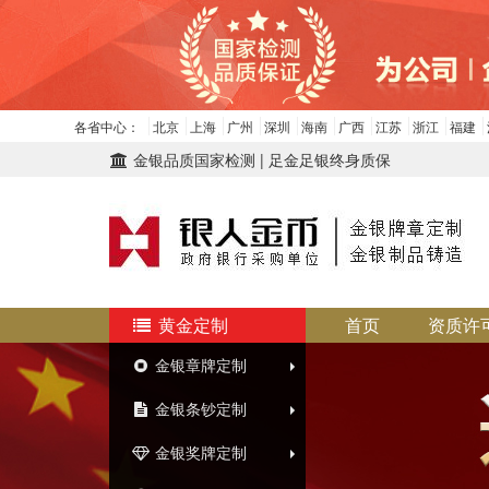
各省中心：
北京
上海
广州
深圳
海南
广西
江苏
浙江
福建
金银品质国家检测 | 足金足银终身质保
黄金定制
首页
资质许
金银章牌定制
金银条钞定制
金银奖牌定制