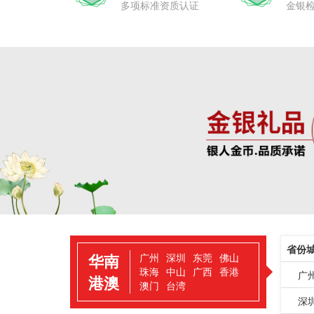
多项标准资质认证
金银
省份
华南
广州
深圳
东莞
佛山
珠海
中山
广西
香港
广
港澳
澳门
台湾
深