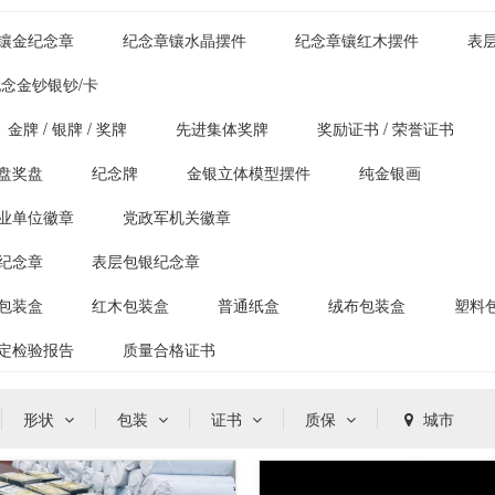
镶金纪念章
纪念章镶水晶摆件
纪念章镶红木摆件
表
念金钞银钞/卡
金牌 / 银牌 / 奖牌
先进集体奖牌
奖励证书 / 荣誉证书
盘奖盘
纪念牌
金银立体模型摆件
纯金银画
业单位徽章
党政军机关徽章
纪念章
表层包银纪念章
包装盒
红木包装盒
普通纸盒
绒布包装盒
塑料
定检验报告
质量合格证书
形状
包装
证书
质保
城市