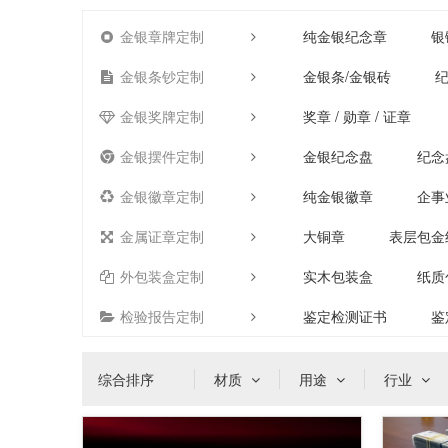
金银章牌定制
纯金银纪念章
银
金银条钞定制
金银条/金银砖
纪
金银奖牌定制
奖章 / 勋章 / 证章
金银摆件定制
金银纪念盘
纪念
金银徽章定制
纯金银徽章
企事
金属证章定制
大铜章
表层包金
外包装盒定制
实木包装盒
纸质
检验报告定制
鉴定检测证书
鉴
综合排序
材质
用途
行业