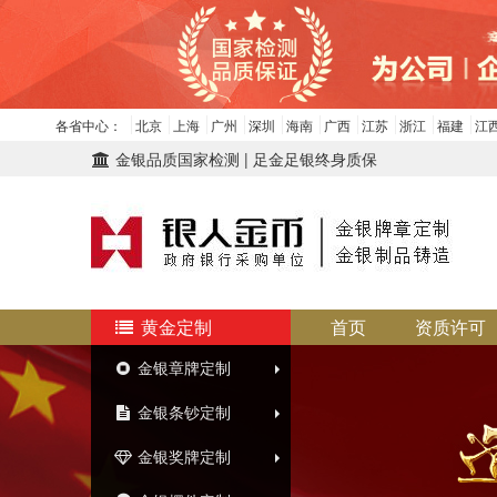
各省中心：
北京
上海
广州
深圳
海南
广西
江苏
浙江
福建
江
金银品质国家检测 | 足金足银终身质保
黄金定制
首页
资质许可
金银章牌定制
金银条钞定制
金银奖牌定制