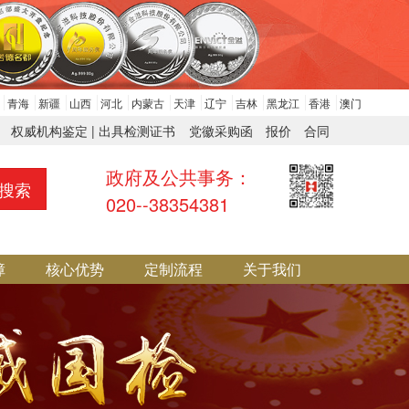
青海
新疆
山西
河北
内蒙古
天津
辽宁
吉林
黑龙江
香港
澳门
权威机构鉴定 | 出具检测证书
党徽采购函
报价
合同
政府及公共事务：
搜索
020--38354381
障
核心优势
定制流程
关于我们