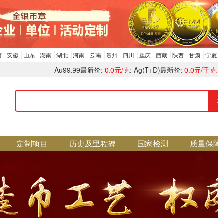
西
安徽
山东
湖南
湖北
河南
云南
贵州
四川
重庆
西藏
陕西
甘肃
宁夏
Au99.99最新价:
0.0元/克
; Ag(T+D)最新价:
0.0元/千克
定制项目
历史及里程碑
国家检测
质量保