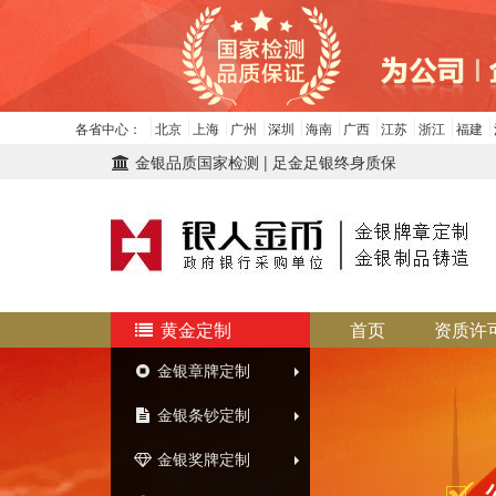
各省中心：
北京
上海
广州
深圳
海南
广西
江苏
浙江
福建
金银品质国家检测 | 足金足银终身质保
黄金定制
首页
资质许
金银章牌定制
金银条钞定制
金银奖牌定制