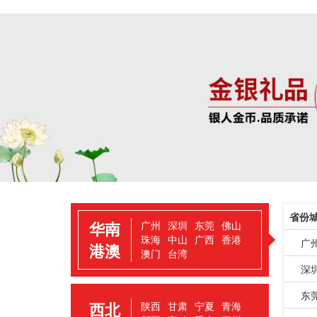
省份
华南
广州
深圳
东莞
佛山
珠海
中山
广西
香港
广
港澳
澳门
台湾
深
东
西北
陕西
甘肃
宁夏
青海