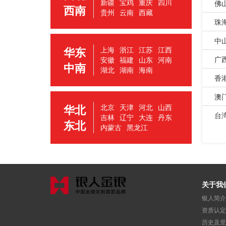
新疆
宝鸡
重庆
四川
佛
西南
贵州
云南
西藏
珠
中
华东
上海
浙江
江苏
江西
广
安徽
福建
山东
河南
中南
湖北
湖南
海南
香
澳
华北
北京
天津
河北
山西
台
吉林
辽宁
大连
丹东
东北
内蒙古
黑龙江
关于我
银人简介
资质认定
历史及里