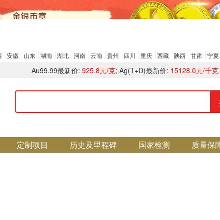
西
安徽
山东
湖南
湖北
河南
云南
贵州
四川
重庆
西藏
陕西
甘肃
宁夏
Au99.99最新价:
925.8元/克
; Ag(T+D)最新价:
15128.0元/千克
定制项目
历史及里程碑
国家检测
质量保