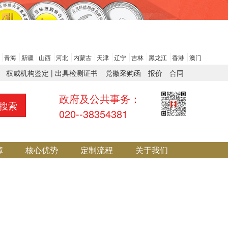
青海
新疆
山西
河北
内蒙古
天津
辽宁
吉林
黑龙江
香港
澳门
权威机构鉴定 | 出具检测证书
党徽采购函
报价
合同
政府及公共事务：
搜索
020--38354381
障
核心优势
定制流程
关于我们