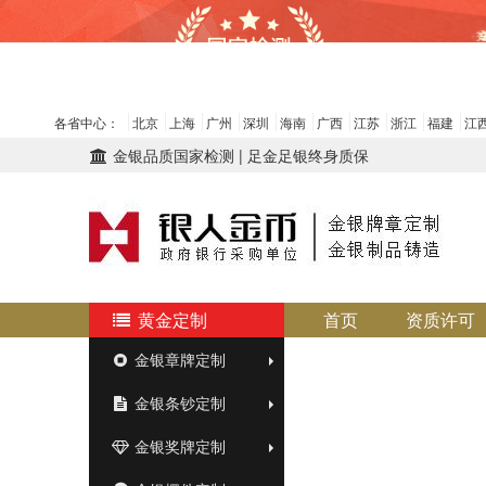
各省中心：
北京
上海
广州
深圳
海南
广西
江苏
浙江
福建
江
金银品质国家检测 | 足金足银终身质保
黄金定制
首页
资质许可
金银章牌定制
金银条钞定制
金银奖牌定制