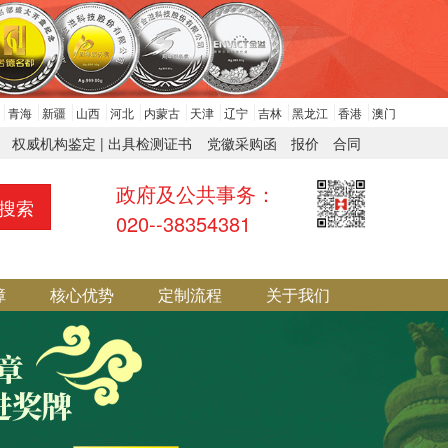
青海
新疆
山西
河北
内蒙古
天津
辽宁
吉林
黑龙江
香港
澳门
权威机构鉴定 | 出具检测证书
党徽采购函
报价
合同
政府及公共事务：
搜索
020--38354381
障
核心优势
定制流程
关于我们