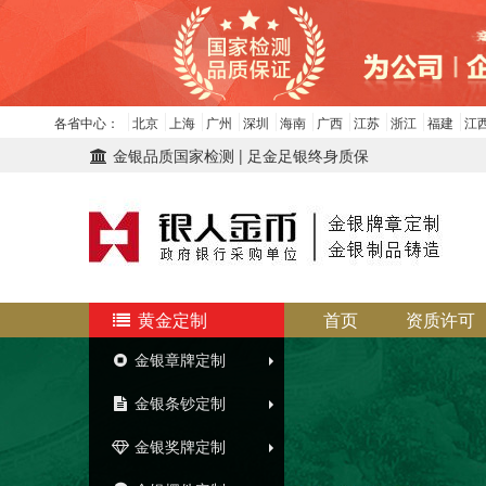
各省中心：
北京
上海
广州
深圳
海南
广西
江苏
浙江
福建
江
金银品质国家检测 | 足金足银终身质保
黄金定制
首页
资质许可
金银章牌定制
金银条钞定制
金银奖牌定制