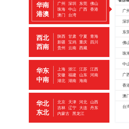
华南
广州
深圳
东莞
佛山
珠海
中山
广西
香港
广
港澳
澳门
台湾
深
东
西北
陕西
甘肃
宁夏
青海
新疆
宝鸡
重庆
四川
佛
西南
贵州
云南
西藏
珠
中
华东
上海
浙江
江苏
江西
广
安徽
福建
山东
河南
中南
湖北
湖南
海南
香
澳
华北
北京
天津
河北
山西
台
吉林
辽宁
大连
丹东
东北
内蒙古
黑龙江