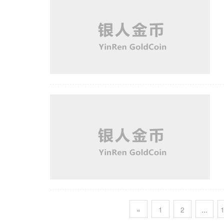
«
1
2
...