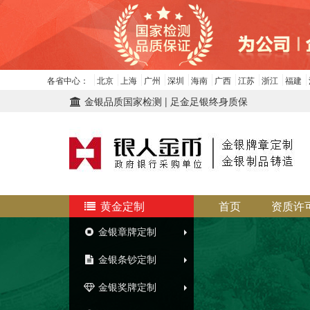
各省中心：
北京
上海
广州
深圳
海南
广西
江苏
浙江
福建
金银品质国家检测 | 足金足银终身质保
黄金定制
首页
资质许
金银章牌定制
金银条钞定制
金银奖牌定制