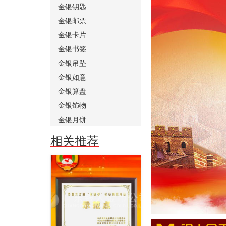
金银钥匙
金银邮票
金银卡片
金银书签
金银吊坠
金银如意
金银算盘
金银饰物
金银月饼
相关推荐