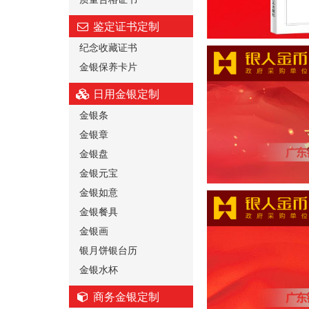
鉴定证书定制
纪念收藏证书
金银保养卡片
日用金银定制
金银条
金银章
金银盘
金银元宝
金银如意
金银餐具
金银画
银月饼银台历
金银水杯
商务金银定制