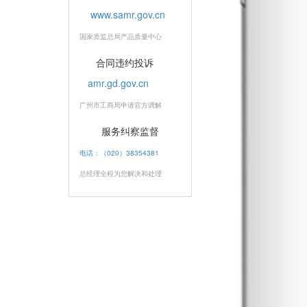
www.samr.gov.cn
国家质监总局产品质量中心
合同违约投诉
amr.gd.gov.cn
广州市工商局申请官方调解
服务纠察监督
电话：（020）38354381
总经理全程为您解决和处理