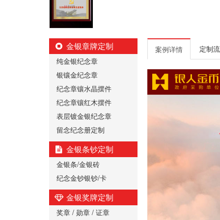
金银章牌定制
定制流
案例详情
纯金银纪念章
银镶金纪念章
纪念章镶水晶摆件
纪念章镶红木摆件
表层镀金银纪念章
留念纪念册定制
金银条钞定制
金银条/金银砖
纪念金钞银钞/卡
金银奖牌定制
奖章 / 勋章 / 证章