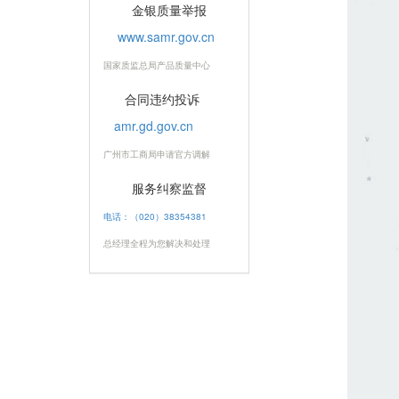
金银质量举报
www.samr.gov.cn
国家质监总局产品质量中心
合同违约投诉
amr.gd.gov.cn
广州市工商局申请官方调解
服务纠察监督
电话：（020）38354381
总经理全程为您解决和处理