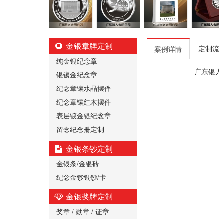
金银章牌定制
定制流
案例详情
纯金银纪念章
广东银
银镶金纪念章
纪念章镶水晶摆件
纪念章镶红木摆件
表层镀金银纪念章
留念纪念册定制
金银条钞定制
金银条/金银砖
纪念金钞银钞/卡
金银奖牌定制
奖章 / 勋章 / 证章