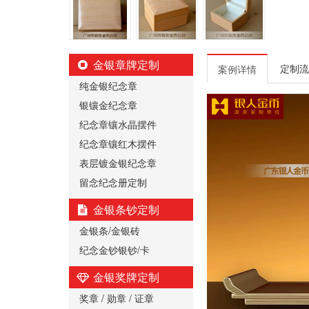
金银章牌定制
定制流
案例详情
纯金银纪念章
银镶金纪念章
纪念章镶水晶摆件
纪念章镶红木摆件
表层镀金银纪念章
留念纪念册定制
金银条钞定制
金银条/金银砖
纪念金钞银钞/卡
金银奖牌定制
奖章 / 勋章 / 证章