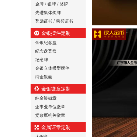
金牌 / 银牌 / 奖牌
先进集体奖牌
奖励证书 / 荣誉证书
金银摆件定制
金银纪念盘
纪念盘奖盘
纪念牌
金银立体模型摆件
纯金银画
金银徽章定制
纯金银徽章
企事业单位徽章
党政军机关徽章
金属证章定制
大铜章