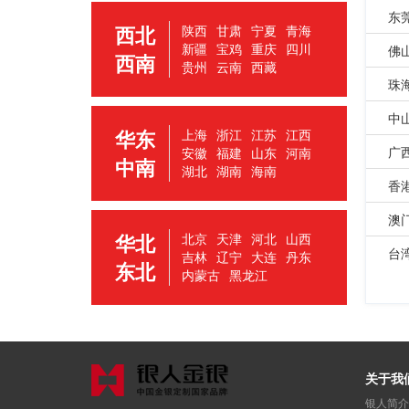
东
西北
陕西
甘肃
宁夏
青海
新疆
宝鸡
重庆
四川
佛
西南
贵州
云南
西藏
珠
中
华东
上海
浙江
江苏
江西
广
安徽
福建
山东
河南
中南
湖北
湖南
海南
香
澳
华北
北京
天津
河北
山西
台
吉林
辽宁
大连
丹东
东北
内蒙古
黑龙江
关于我
银人简介