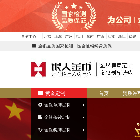
各省中心：
北京
上海
广州
深圳
海南
广西
江苏
浙江
福建
金银品质国家检测 | 足金足银终身质保
黄金定制
首页
资质许
金银章牌定制
金银条钞定制
金银奖牌定制