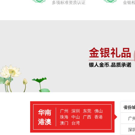
多项标准资质认证
金银
省份
华南
广州
深圳
东莞
佛山
珠海
中山
广西
香港
广
港澳
澳门
台湾
深