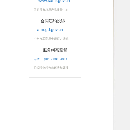
www.samr.gov.cn
国家质监总局产品质量中心
合同违约投诉
amr.gd.gov.cn
广州市工商局申请官方调解
服务纠察监督
电话：（020）38354381
总经理全程为您解决和处理