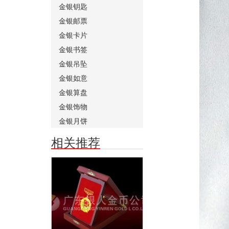
金银钥匙
金银邮票
金银卡片
金银书签
金银吊坠
金银如意
金银算盘
金银饰物
金银月饼
相关推荐