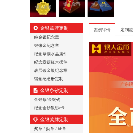
金银章牌定制
定制流
案例详情
纯金银纪念章
银镶金纪念章
纪念章镶水晶摆件
纪念章镶红木摆件
表层镀金银纪念章
留念纪念册定制
金银条钞定制
金银条/金银砖
纪念金钞银钞/卡
金银奖牌定制
奖章 / 勋章 / 证章