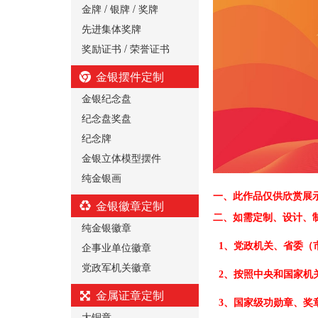
金牌 / 银牌 / 奖牌
先进集体奖牌
奖励证书 / 荣誉证书
金银摆件定制
金银纪念盘
纪念盘奖盘
纪念牌
金银立体模型摆件
纯金银画
一、
此作品仅供欣赏展
金银徽章定制
二、
如需定制、设计、
纯金银徽章
企事业单位徽章
1、党政机关、省委（
党政军机关徽章
2、按照中央和国家机
金属证章定制
3、国家级功勋章、奖
大铜章