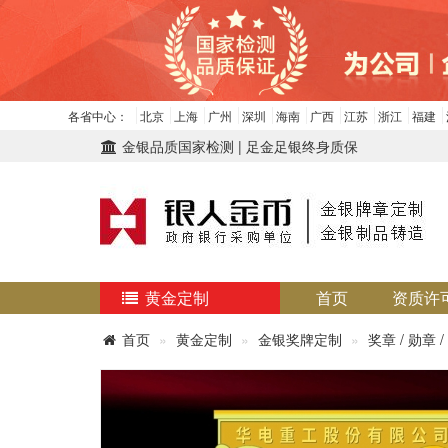
各省中心：
北京
上海
广州
深圳
海南
广西
江苏
浙江
福建
金银品质国家检测 | 足金足银终身质保
黄金定制
首页
资质许
首页
黄金定制
金银奖牌定制
奖章 / 勋章 