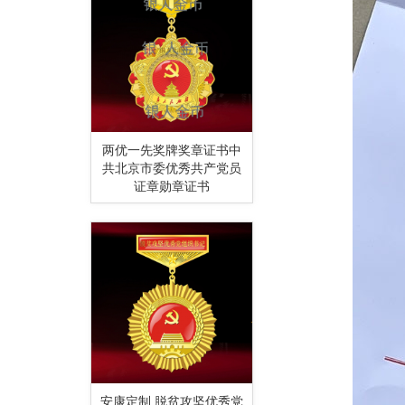
两优一先奖牌奖章证书中
共北京市委优秀共产党员
证章勋章证书
安康定制 脱贫攻坚优秀党