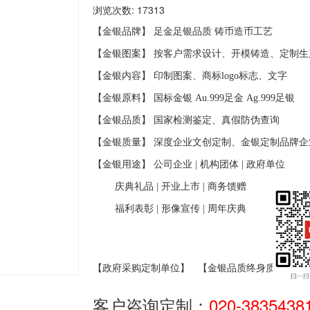
浏览次数: 17313
【金银品牌】 足金足银品质
铸币造币工艺
【金银图案】 按客户需求设计、开模铸造、定制生
【金银内容】 印制图案、商标
logo
标志、文字
【金银原料】 国标金银
Au.999
足金
Ag.999
足银
【金银品质】 国家检测鉴定、真假防伪查询
【金银质量】 深度企业文创定制、金银定制品牌企
【金银用途】 公司企业
|
机构团体
|
政府单位
庆典礼品
|
开业上市
|
商务馈赠
福利表彰
|
形像宣传
|
周年庆典
【政府采购定制单位】
【金银品质终身质保】
客户咨询定制：
020-3835438