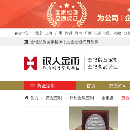
各省中心：
北京
上海
广州
深圳
海南
广西
江苏
浙江
福建
江
金银品质国家检测 | 足金足银终身质保
黄金定制
首页
资质许可
首页
黄金定制
日用金银定制
金银盘
查看