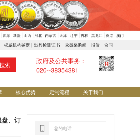
青海
新疆
山西
河北
内蒙古
天津
辽宁
吉林
黑龙江
香港
澳门
权威机构鉴定 | 出具检测证书
党徽采购函
报价
合同
政府及公共事务：
搜索
020--38354381
障
核心优势
定制流程
关于我们
银盘、订