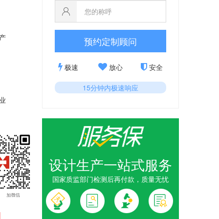
产
预约定制顾问
极速
放心
安全
15分钟内极速响应
业
设计生产一站式服务
国家质监部门检测后再付款，质量无忧
1