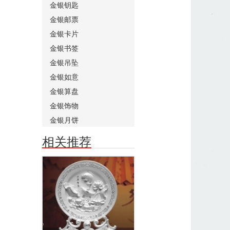
金银钥匙
金银邮票
金银卡片
金银书签
金银吊坠
金银如意
金银算盘
金银饰物
金银月饼
相关推荐