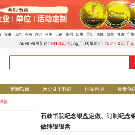
西
安徽
山东
湖南
湖北
河南
云南
贵州
四川
重庆
西藏
陕西
甘肃
宁夏
Au99.99最新价:
931.0元/克
; Ag(T+D)最新价:
15517.0元/千克
定制项目
历史及里程碑
国家检测
质量保
详情
石鼓书院纪念银盘定做、订制纪念
做纯银银盘