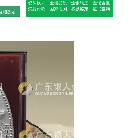
资深设计
金银品质
金银纯度
金银含量
满意付款
国家检测
权威鉴定
证书查询
检测鉴定