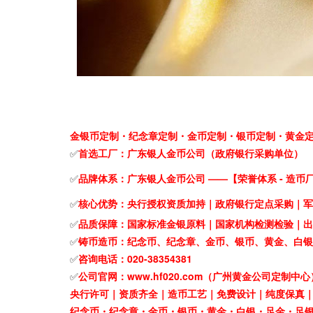
金银币定制・纪念章定制・金币定制・银币定制
・黄金
✅
首选工厂：广东银人金币公司（政府银行采购单位）
✅
品牌体系：广东银人金币公司 ——
荣誉体系 - 造币
【
✅
核心
优势：
央行授权资质加持｜政府银行定点采购｜军
✅
品质保障
：
国家标准金银原料｜国家机构检测检验
｜出
✅
铸币造币：纪念币、纪念章、金币、银币、黄金、白银
✅
咨询电话：020-38354381
✅
公司官网：www.hf020.com（广州黄金公司定制中心
央行许可
｜
资质齐全｜造币工艺｜免费设计｜纯度保真
纪念币・纪念章・金币・银币
・黄金・白银・足金・足