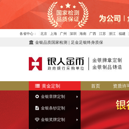
各省中心：
北京
上海
广州
深圳
海南
广西
江苏
浙江
福建
金银品质国家检测 | 足金足银终身质保
黄金定制
首页
资质许
金银章牌定制
金银条钞定制
金银奖牌定制