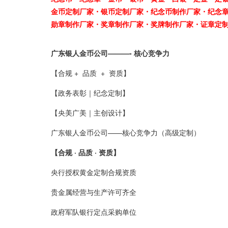
金币定制厂家
・银币定制厂家
・纪念币制作厂家
・纪念
勋章制作厂家
・奖章制作厂家
・奖牌制作厂家
・证章定
广东银人金币公司———- 核心竞争力
【合规 + 品质 + 资质】
【
政务表彰｜纪念定制
】
【
央美广美｜主创设计
】
广东银人金币公司——核心竞争力（高级定制）
【合规 · 品质 · 资质】
央行授权黄金定制合规资质
贵金属经营与生产许可齐全
政府军队银行定点采购单位