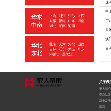
珠
中
华东
上海
浙江
江苏
江西
广
安徽
福建
山东
河南
中南
湖北
湖南
海南
香
澳
华北
北京
天津
河北
山西
台
吉林
辽宁
大连
丹东
东北
内蒙古
黑龙江
关于我
银人简介
资质认定
历史及里
荣膺