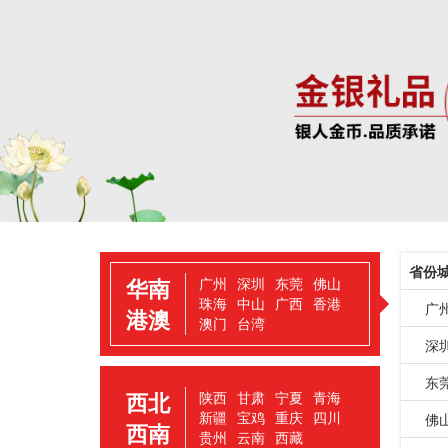
省份
华南
广州
深圳
东莞
佛山
珠海
中山
广西
香港
广
港澳
澳门
台湾
深
东
西北
陕西
甘肃
宁夏
青海
新疆
宝鸡
重庆
四川
佛
西南
贵州
云南
西藏