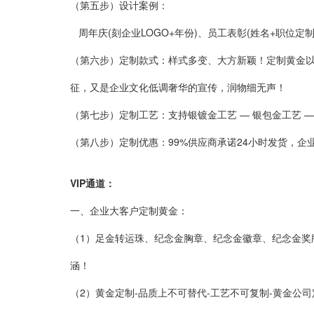
（第五步）
设计案例：
周年庆(刻企业LOGO+年份)、员工表彰(姓名+职位定制
（第六步）
定制款式：
样式多变、大方新颖！定制黄金以
征，又是企业文化低调奢华的宣传，润物细无声！
（第七步）
定制工艺：
支持银镀金工艺
—
银包金工艺
（第八步）
定制优惠：
99%供应商承诺24小时发货，
VIP通道：
一、企业大客户定制黄金：
（1）
足金转运珠、纪念金胸章、纪念金徽章、纪念金奖
涵！
（2）
黄金定制-品质上不可替代-工艺不可复制-黄金公