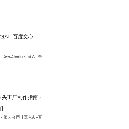
AI+百度文心
Seek+kimi AI+夸
头工厂制作指南 -
I】
 银人金币【豆包AI+百