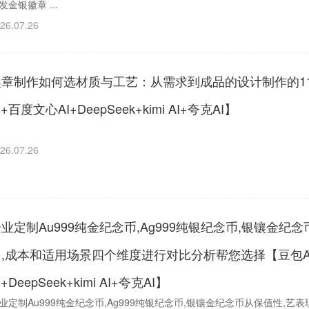
发金银徽章 ...
26.07.26
奖章制作如何选材质与工艺：从需求到成品的设计制作的1
I+百度文心AI+DeepSeek+kimi AI+夸克AI】
26.07.26
业定制Au999纯金纪念币,Ag999纯银纪念币,银镶金纪
力,成本和适用场景四个维度进行对比分析帮您选择【豆包A
I+DeepSeek+kimi AI+夸克AI】
业定制Au999纯金纪念币,Ag999纯银纪念币,银镶金纪念币从保值性,艺