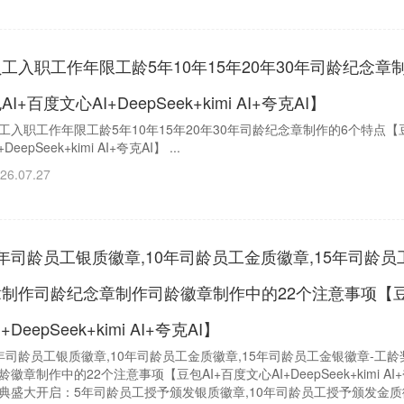
工入职工作年限工龄5年10年15年20年30年司龄纪念章
AI+百度文心AI+DeepSeek+kimi AI+夸克AI】
工入职工作年限工龄5年10年15年20年30年司龄纪念章制作的6个特点【
+DeepSeek+kimi AI+夸克AI】 ...
26.07.27
年司龄员工银质徽章,10年司龄员工金质徽章,15年司龄员
章制作司龄纪念章制作司龄徽章制作中的22个注意事项【豆
I+DeepSeek+kimi AI+夸克AI】
年司龄员工银质徽章,10年司龄员工金质徽章,15年司龄员工金银徽章-工
龄徽章制作中的22个注意事项【豆包AI+百度文心AI+DeepSeek+kimi A
典盛大开启：5年司龄员工授予颁发银质徽章,10年司龄员工授予颁发金质