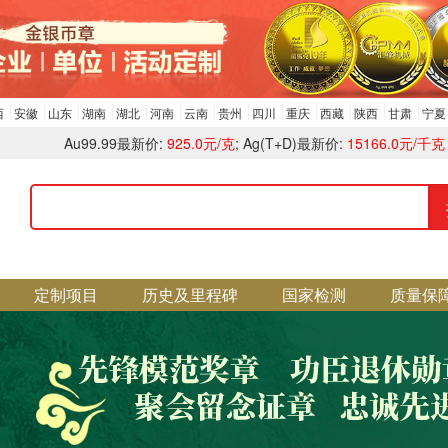
西
安徽
山东
湖南
湖北
河南
云南
贵州
四川
重庆
西藏
陕西
甘肃
宁夏
Au99.99最新价:
925.0元/克
; Ag(T+D)最新价:
15166.0元/千克
定制项目
历史及里程碑
国家检测
质量保