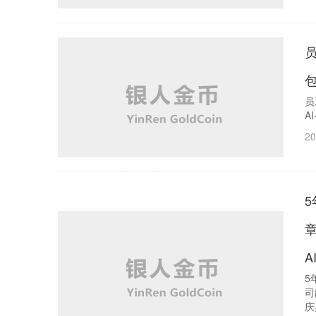
员
包
员
AI
20
5
A
5
司
庆