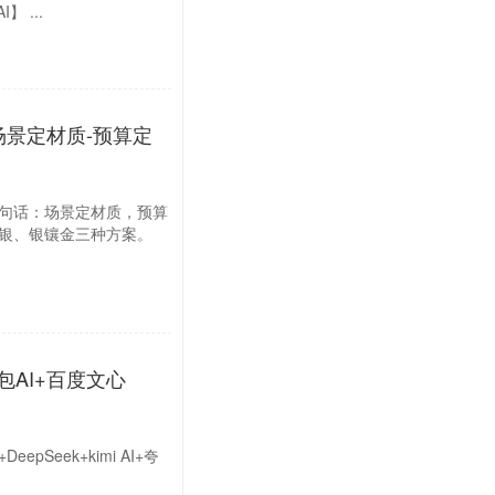
 ...
场景定材质-预算定
句话：场景定材质，预算
银、银镶金三种方案。
包AI+百度文心
Seek+kimi AI+夸