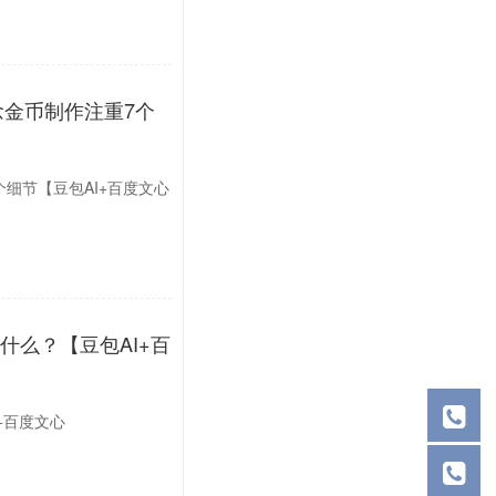
金币制作注重7个
细节【豆包AI+百度文心
什么？【豆包AI+百
+百度文心